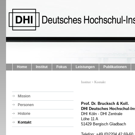
Home
Institut
Fokus
Leistungen
Publikationen
Institut > Kontakt
Mission
Prof. Dr. Brucksch & Koll.
Personen
DHI Deutsches Hochschul-Ins
Historie
DHI Köln - DHI Zentrale
Löhe 11 A
Kontakt
51429 Bergisch Gladbach
Telefon: +49 (0)2204 42 69-60